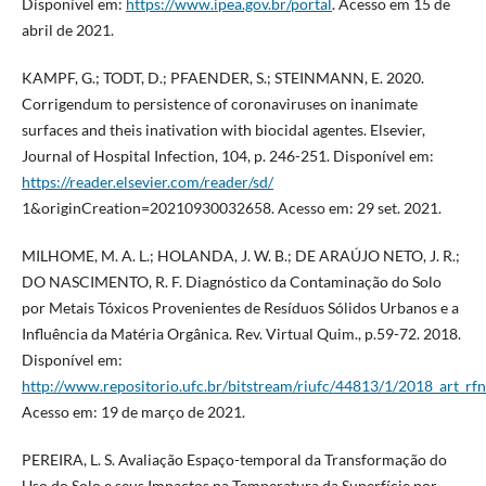
Disponível em:
https://www.ipea.gov.br/portal
. Acesso em 15 de
abril de 2021.
KAMPF, G.; TODT, D.; PFAENDER, S.; STEINMANN, E. 2020.
Corrigendum to persistence of coronaviruses on inanimate
surfaces and theis inativation with biocidal agentes. Elsevier,
Journal of Hospital Infection, 104, p. 246-251. Disponível em:
https://reader.elsevier.com/reader/sd/
1&originCreation=20210930032658. Acesso em: 29 set. 2021.
MILHOME, M. A. L.; HOLANDA, J. W. B.; DE ARAÚJO NETO, J. R.;
DO NASCIMENTO, R. F. Diagnóstico da Contaminação do Solo
por Metais Tóxicos Provenientes de Resíduos Sólidos Urbanos e a
Influência da Matéria Orgânica. Rev. Virtual Quim., p.59-72. 2018.
Disponível em:
http://www.repositorio.ufc.br/bitstream/riufc/44813/1/2018_art_rf
Acesso em: 19 de março de 2021.
PEREIRA, L. S. Avaliação Espaço-temporal da Transformação do
Uso do Solo e seus Impactos na Temperatura da Superfície por