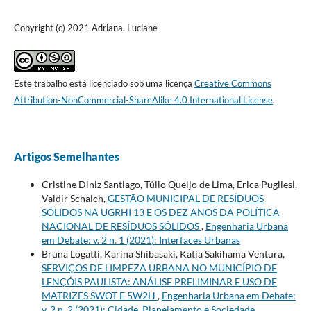
Copyright (c) 2021 Adriana, Luciane
Este trabalho está licenciado sob uma licença
Creative Commons
Attribution-NonCommercial-ShareAlike 4.0 International License
.
Artigos Semelhantes
Cristine Diniz Santiago, Túlio Queijo de Lima, Erica Pugliesi,
Valdir Schalch,
GESTÃO MUNICIPAL DE RESÍDUOS
SÓLIDOS NA UGRHI 13 E OS DEZ ANOS DA POLÍTICA
NACIONAL DE RESÍDUOS SÓLIDOS
,
Engenharia Urbana
em Debate: v. 2 n. 1 (2021): Interfaces Urbanas
Bruna Logatti, Karina Shibasaki, Katia Sakihama Ventura,
SERVIÇOS DE LIMPEZA URBANA NO MUNICÍPIO DE
LENÇÓIS PAULISTA: ANÁLISE PRELIMINAR E USO DE
MATRIZES SWOT E 5W2H
,
Engenharia Urbana em Debate:
v. 2 n. 2 (2021): Cidade, Planejamento e Sociedade