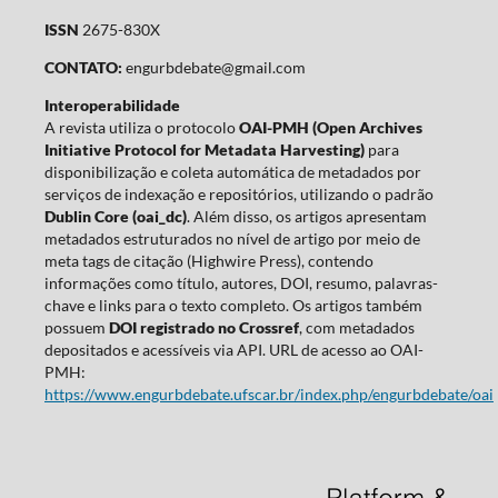
ISSN
2675-830X
CONTATO:
engurbdebate@gmail.com
Interoperabilidade
A revista utiliza o protocolo
OAI-PMH (Open Archives
Initiative Protocol for Metadata Harvesting)
para
disponibilização e coleta automática de metadados por
serviços de indexação e repositórios, utilizando o padrão
Dublin Core (oai_dc)
. Além disso, os artigos apresentam
metadados estruturados no nível de artigo por meio de
meta tags de citação (Highwire Press), contendo
informações como título, autores, DOI, resumo, palavras-
chave e links para o texto completo. Os artigos também
possuem
DOI registrado no Crossref
, com metadados
depositados e acessíveis via API. URL de acesso ao OAI-
PMH:
https://www.engurbdebate.ufscar.br/index.php/engurbdebate/oai