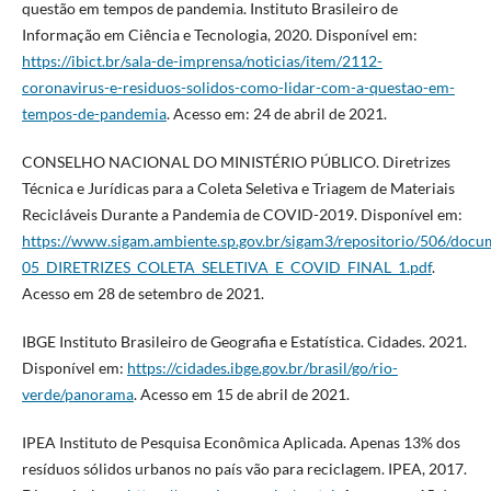
questão em tempos de pandemia. Instituto Brasileiro de
Informação em Ciência e Tecnologia, 2020. Disponível em:
https://ibict.br/sala-de-imprensa/noticias/item/2112-
coronavirus-e-residuos-solidos-como-lidar-com-a-questao-em-
tempos-de-pandemia
. Acesso em: 24 de abril de 2021.
CONSELHO NACIONAL DO MINISTÉRIO PÚBLICO. Diretrizes
Técnica e Jurídicas para a Coleta Seletiva e Triagem de Materiais
Recicláveis Durante a Pandemia de COVID-2019. Disponível em:
https://www.sigam.ambiente.sp.gov.br/sigam3/repositorio/506/docu
05_DIRETRIZES_COLETA_SELETIVA_E_COVID_FINAL_1.pdf
.
Acesso em 28 de setembro de 2021.
IBGE Instituto Brasileiro de Geografia e Estatística. Cidades. 2021.
Disponível em:
https://cidades.ibge.gov.br/brasil/go/rio-
verde/panorama
. Acesso em 15 de abril de 2021.
IPEA Instituto de Pesquisa Econômica Aplicada. Apenas 13% dos
resíduos sólidos urbanos no país vão para reciclagem. IPEA, 2017.