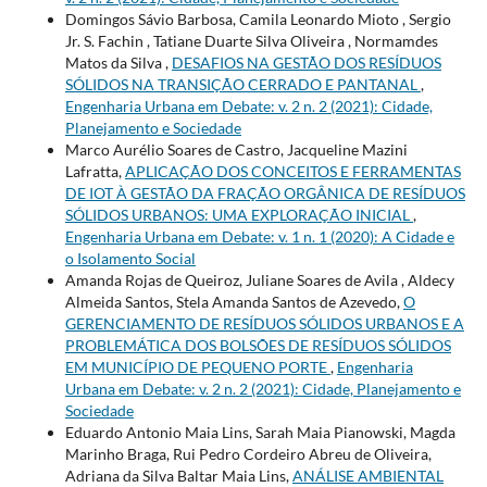
Domingos Sávio Barbosa, Camila Leonardo Mioto , Sergio
Jr. S. Fachin , Tatiane Duarte Silva Oliveira , Normamdes
Matos da Silva ,
DESAFIOS NA GESTÃO DOS RESÍDUOS
SÓLIDOS NA TRANSIÇÃO CERRADO E PANTANAL
,
Engenharia Urbana em Debate: v. 2 n. 2 (2021): Cidade,
Planejamento e Sociedade
Marco Aurélio Soares de Castro, Jacqueline Mazini
Lafratta,
APLICAÇÃO DOS CONCEITOS E FERRAMENTAS
DE IOT À GESTÃO DA FRAÇÃO ORGÂNICA DE RESÍDUOS
SÓLIDOS URBANOS: UMA EXPLORAÇÃO INICIAL
,
Engenharia Urbana em Debate: v. 1 n. 1 (2020): A Cidade e
o Isolamento Social
Amanda Rojas de Queiroz, Juliane Soares de Avila , Aldecy
Almeida Santos, Stela Amanda Santos de Azevedo,
O
GERENCIAMENTO DE RESÍDUOS SÓLIDOS URBANOS E A
PROBLEMÁTICA DOS BOLSÕES DE RESÍDUOS SÓLIDOS
EM MUNICÍPIO DE PEQUENO PORTE
,
Engenharia
Urbana em Debate: v. 2 n. 2 (2021): Cidade, Planejamento e
Sociedade
Eduardo Antonio Maia Lins, Sarah Maia Pianowski, Magda
Marinho Braga, Rui Pedro Cordeiro Abreu de Oliveira,
Adriana da Silva Baltar Maia Lins,
ANÁLISE AMBIENTAL