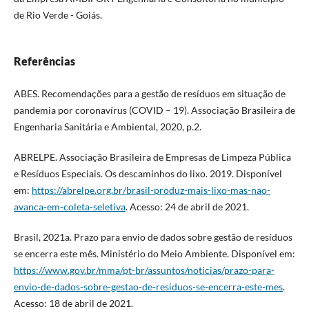
de Rio Verde - Goiás.
Referências
ABES. Recomendações para a gestão de resíduos em situação de
pandemia por coronavírus (COVID – 19). Associação Brasileira de
Engenharia Sanitária e Ambiental, 2020, p.2.
ABRELPE. Associação Brasileira de Empresas de Limpeza Pública
e Resíduos Especiais. Os descaminhos do lixo. 2019. Disponível
em:
https://abrelpe.org.br/brasil-produz-mais-lixo-mas-nao-
avanca-em-coleta-seletiva
. Acesso: 24 de abril de 2021.
Brasil, 2021a. Prazo para envio de dados sobre gestão de resíduos
se encerra este mês. Ministério do Meio Ambiente. Disponível em:
https://www.gov.br/mma/pt-br/assuntos/noticias/prazo-para-
envio-de-dados-sobre-gestao-de-residuos-se-encerra-este-mes
.
Acesso: 18 de abril de 2021.