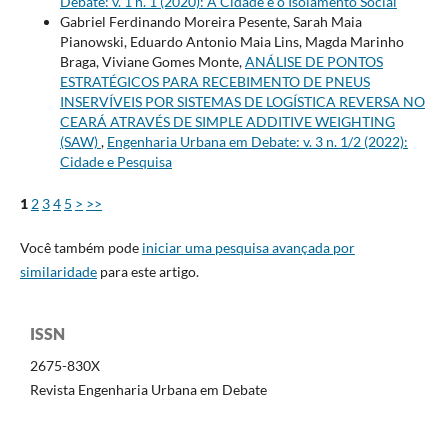
Debate: v. 1 n. 1 (2020): A Cidade e o Isolamento Social
Gabriel Ferdinando Moreira Pesente, Sarah Maia
Pianowski, Eduardo Antonio Maia Lins, Magda Marinho
Braga, Viviane Gomes Monte,
ANÁLISE DE PONTOS
ESTRATÉGICOS PARA RECEBIMENTO DE PNEUS
INSERVÍVEIS POR SISTEMAS DE LOGÍSTICA REVERSA NO
CEARÁ ATRAVÉS DE SIMPLE ADDITIVE WEIGHTING
(SAW)
,
Engenharia Urbana em Debate: v. 3 n. 1/2 (2022):
Cidade e Pesquisa
1
2
3
4
5
>
>>
Você também pode
iniciar uma pesquisa avançada por
similaridade
para este artigo.
ISSN
2675-830X
Revista Engenharia Urbana em Debate