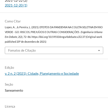
2021-12-22 (2)
2021-12-20 (1)
Como Citar
Lopes, A. ., & Pereira, L. (2021). EFEITOS DA PANDEMIA NA COLETA SELETIVA EM RIO
VERDE - GO: RISCOS, PREJUÍJOS E OUTRAS CONSIDERAÇÕES .
Engenharia Urbana
Em Debate
,
2
(2), 72–86. https://doi.org/10.59550/engurbdebate.v2i2.37 (Original work
published 20º de dezembro de 2021)
Fomatos de Citação
Edição
v. 2 n. 2 (2021): Cidade, Planejamento e Sociedade
Seção
Saneamento
Licença