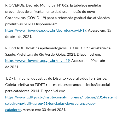
RIO VERDE. Decreto Municipal Nº 862. Estabelece medidas
preventivas de enfrentamento da disseminação do novo
Coronavírus (COVID-19) para a retomada gradual das atividades
produtivas. 2020. Disponível em:
https://www.rioverde.go.gov.br/decretos-covid-19
. Acesso em: 15
de abril de 2021.
RIO VERDE. Boletins epidemiológicos – COVID-19. Secretaria de
Saúde, Prefeitura de Rio Verde, Goiás, 2021. Disponível em:
https://www.rioverde.go.gov.br/covid19
. Acesso em: 20 de abril
de 2021.
TJDFT. Tribunal de Justiça do Distrito Federal e dos Territórios,
Coleta seletiva no TJDFT representa esperança de inclusão social
para catadores. 2014. Disponível em:
https://www.tjdft.jus.br/institucional/imprensa/noticias/2014/setem
seletiva-no-tjdft-gerou-61-toneladas-de-esperanca-aos-
catadores
. Acesso em: 30 de set 2021.