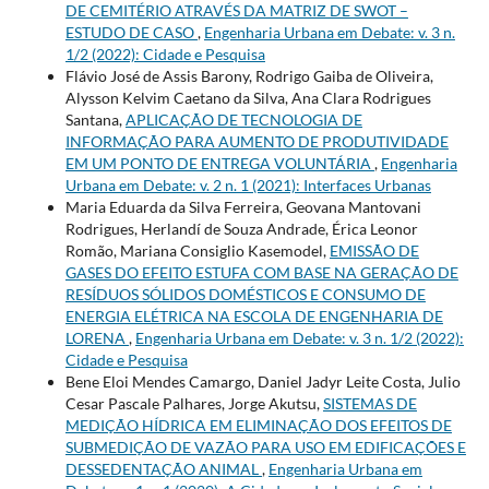
DE CEMITÉRIO ATRAVÉS DA MATRIZ DE SWOT –
ESTUDO DE CASO
,
Engenharia Urbana em Debate: v. 3 n.
1/2 (2022): Cidade e Pesquisa
Flávio José de Assis Barony, Rodrigo Gaiba de Oliveira,
Alysson Kelvim Caetano da Silva, Ana Clara Rodrigues
Santana,
APLICAÇÃO DE TECNOLOGIA DE
INFORMAÇÃO PARA AUMENTO DE PRODUTIVIDADE
EM UM PONTO DE ENTREGA VOLUNTÁRIA
,
Engenharia
Urbana em Debate: v. 2 n. 1 (2021): Interfaces Urbanas
Maria Eduarda da Silva Ferreira, Geovana Mantovani
Rodrigues, Herlandí de Souza Andrade, Érica Leonor
Romão, Mariana Consiglio Kasemodel,
EMISSÃO DE
GASES DO EFEITO ESTUFA COM BASE NA GERAÇÃO DE
RESÍDUOS SÓLIDOS DOMÉSTICOS E CONSUMO DE
ENERGIA ELÉTRICA NA ESCOLA DE ENGENHARIA DE
LORENA
,
Engenharia Urbana em Debate: v. 3 n. 1/2 (2022):
Cidade e Pesquisa
Bene Eloi Mendes Camargo, Daniel Jadyr Leite Costa, Julio
Cesar Pascale Palhares, Jorge Akutsu,
SISTEMAS DE
MEDIÇÃO HÍDRICA EM ELIMINAÇÃO DOS EFEITOS DE
SUBMEDIÇÃO DE VAZÃO PARA USO EM EDIFICAÇÕES E
DESSEDENTAÇÃO ANIMAL
,
Engenharia Urbana em