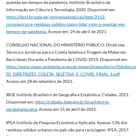
questão em tempos de pandemia. Instituto Brasileiro de
Informação em Ciência e Tecnologia, 2020. Disponível em:
https://ibict.br/sala-de-imprensa/noticias/item/2112-
coronavirus-e-residuos-solidos-como-lidar-com-a-questao-em-
tempos-de-pandemia
. Acesso em: 24 de abril de 2021.
CONSELHO NACIONAL DO MINISTÉRIO PÚBLICO. Diretrizes
Técnica e Jurídicas para a Coleta Seletiva e Triagem de Materiais
Recicláveis Durante a Pandemia de COVID-2019. Disponível em:
https://www.sigam.ambiente.sp.gov.br/sigam3/repositorio/506/docu
05_DIRETRIZES_COLETA_SELETIVA_E_COVID_FINAL_1.pdf
.
Acesso em 28 de setembro de 2021.
IBGE Instituto Brasileiro de Geografia e Estatística. Cidades. 2021.
Disponível em:
https://cidades.ibge.gov.br/brasil/go/rio-
verde/panorama
. Acesso em 15 de abril de 2021.
IPEA Instituto de Pesquisa Econômica Aplicada. Apenas 13% dos
resíduos sólidos urbanos no país vão para reciclagem. IPEA, 2017.