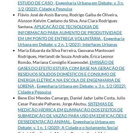
ESTUDO DE CASO
,
Engenharia Urbana em Debate: v. 3 n.
1/2 (2022): Cidade e Pesquisa
Flávio José de Assis Barony, Rodrigo Gaiba de Oliveira,
Alysson Kelvim Caetano da Silva, Ana Clara Rodrigues
Santana,
APLICAÇÃO DE TECNOLOGIA DE
INFORMAÇÃO PARA AUMENTO DE PRODUTIVIDADE
EM UM PONTO DE ENTREGA VOLUNTÁRIA
,
Engenharia
Urbana em Debate: v. 2 n. 1 (2021): Interfaces Urbanas
Maria Eduarda da Silva Ferreira, Geovana Mantovani
Rodrigues, Herlandí de Souza Andrade, Érica Leonor
Romão, Mariana Consiglio Kasemodel,
EMISSÃO DE
GASES DO EFEITO ESTUFA COM BASE NA GERAÇÃO DE
RESÍDUOS SÓLIDOS DOMÉSTICOS E CONSUMO DE
ENERGIA ELÉTRICA NA ESCOLA DE ENGENHARIA DE
LORENA
,
Engenharia Urbana em Debate: v. 3 n. 1/2 (2022):
Cidade e Pesquisa
Bene Eloi Mendes Camargo, Daniel Jadyr Leite Costa, Julio
Cesar Pascale Palhares, Jorge Akutsu,
SISTEMAS DE
MEDIÇÃO HÍDRICA EM ELIMINAÇÃO DOS EFEITOS DE
SUBMEDIÇÃO DE VAZÃO PARA USO EM EDIFICAÇÕES E
DESSEDENTAÇÃO ANIMAL
,
Engenharia Urbana em
Debate: v. 1 n. 1 (2020): A Cidade e o Isolamento Social