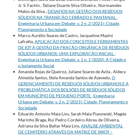
Jr. S. Fachin , Tatiane Duarte Silva Oliveira , Normamdes
Matos da Silva ,
DESAFIOS NA GESTÃO DOS RESÍDUOS
SÓLIDOS NA TRANSIÇÃO CERRADO E PANTANAL
,
Engenharia Urbana em Debate: v. 2 n. 2 (2021): Cidade,
Planejamento e Sociedade
Marco Aurélio Soares de Castro, Jacqueline Mazini
Lafratta,
APLICAÇÃO DOS CONCEITOS E FERRAMENTAS
DE IOT À GESTÃO DA FRAÇÃO ORGÂNICA DE RESÍDUOS
SÓLIDOS URBANOS: UMA EXPLORAÇÃO INICIAL
,
Engenharia Urbana em Debate: v. 1 n. 1 (2020): A Cidade e
o Isolamento Social
Amanda Rojas de Queiroz, Juliane Soares de Avila , Aldecy
Almeida Santos, Stela Amanda Santos de Azevedo,
O
GERENCIAMENTO DE RESÍDUOS SÓLIDOS URBANOS E A
PROBLEMÁTICA DOS BOLSÕES DE RESÍDUOS SÓLIDOS
EM MUNICÍPIO DE PEQUENO PORTE
,
Engenharia
Urbana em Debate: v. 2 n. 2 (2021): Cidade, Planejamento e
Sociedade
Eduardo Antonio Maia Lins, Sarah Maia Pianowski, Magda
Marinho Braga, Rui Pedro Cordeiro Abreu de Oliveira,
Adriana da Silva Baltar Maia Lins,
ANÁLISE AMBIENTAL
DE CEMITÉRIO ATRAVÉS DA MATRIZ DE SWOT –