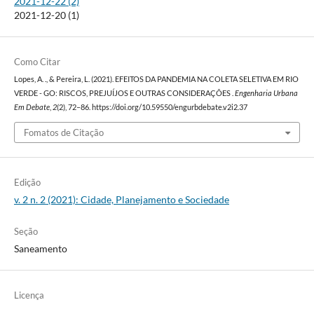
2021-12-22 (2)
2021-12-20 (1)
Como Citar
Lopes, A. ., & Pereira, L. (2021). EFEITOS DA PANDEMIA NA COLETA SELETIVA EM RIO
VERDE - GO: RISCOS, PREJUÍJOS E OUTRAS CONSIDERAÇÕES .
Engenharia Urbana
Em Debate
,
2
(2), 72–86. https://doi.org/10.59550/engurbdebate.v2i2.37
Fomatos de Citação
Edição
v. 2 n. 2 (2021): Cidade, Planejamento e Sociedade
Seção
Saneamento
Licença