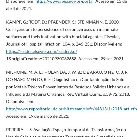
Disponível em:
https://www.ipea.gov.br/portal
. Acesso em 15 de
abril de 2021.
KAMPF, G.; TODT, D.; PFAENDER, S.; STEINMANN, E. 2020.
Corrigendum to persistence of coronaviruses on inanimate
surfaces and theis inativation with biocidal agentes. Elsevier,
Journal of Hospital Infection, 104, p. 246-251. Disponível em:
https://reader.elsevier.com/reader/sd/
1&originCreation=20210930032658. Acesso em: 29 set. 2021.
MILHOME, M. A. L.; HOLANDA, J. W. B.; DE ARAÚJO NETO, J. R.;
DO NASCIMENTO, R. F. Diagnóstico da Contaminação do Solo
por Metais Tóxicos Provenientes de Resíduos Sólidos Urbanos e a
Influência da Matéria Orgânica. Rev. Virtual Quim., p.59-72. 2018.
Disponível em:
http://www.repositorio.ufc.br/bitstream/riufc/44813/1/2018_art_rf
Acesso em: 19 de março de 2021.
PEREIRA, L. S. Avaliação Espaço-temporal da Transformação do
Uso do Solo e seus Impactos na Temperatura da Superfície por