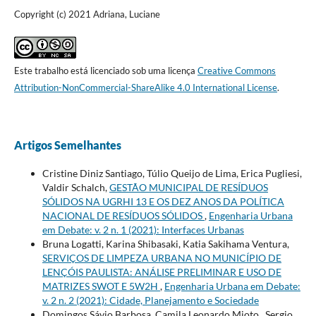
Copyright (c) 2021 Adriana, Luciane
Este trabalho está licenciado sob uma licença
Creative Commons
Attribution-NonCommercial-ShareAlike 4.0 International License
.
Artigos Semelhantes
Cristine Diniz Santiago, Túlio Queijo de Lima, Erica Pugliesi,
Valdir Schalch,
GESTÃO MUNICIPAL DE RESÍDUOS
SÓLIDOS NA UGRHI 13 E OS DEZ ANOS DA POLÍTICA
NACIONAL DE RESÍDUOS SÓLIDOS
,
Engenharia Urbana
em Debate: v. 2 n. 1 (2021): Interfaces Urbanas
Bruna Logatti, Karina Shibasaki, Katia Sakihama Ventura,
SERVIÇOS DE LIMPEZA URBANA NO MUNICÍPIO DE
LENÇÓIS PAULISTA: ANÁLISE PRELIMINAR E USO DE
MATRIZES SWOT E 5W2H
,
Engenharia Urbana em Debate:
v. 2 n. 2 (2021): Cidade, Planejamento e Sociedade
Domingos Sávio Barbosa, Camila Leonardo Mioto , Sergio