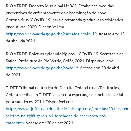
RIO VERDE. Decreto Municipal Nº 862. Estabelece medidas
preventivas de enfrentamento da disseminação do novo
Coronavírus (COVID-19) para a retomada gradual das atividades
produtivas. 2020. Disponível em:
https://www.rioverde.go.gov.br/decretos-covid-19
. Acesso em: 15
de abril de 2021.
RIO VERDE. Boletins epidemiológicos – COVID-19. Secretaria de
Saúde, Prefeitura de Rio Verde, Goiás, 2021. Disponível em:
https://www.rioverde.go.gov.br/covid19
. Acesso em: 20 de abril
de 2021.
TJDFT. Tribunal de Justiça do Distrito Federal e dos Territórios,
Coleta seletiva no TJDFT representa esperança de inclusão social
para catadores. 2014. Disponível em:
https://www.tjdft.jus.br/institucional/imprensa/noticias/2014/setem
seletiva-no-tjdft-gerou-61-toneladas-de-esperanca-aos-
catadores
. Acesso em: 30 de set 2021.