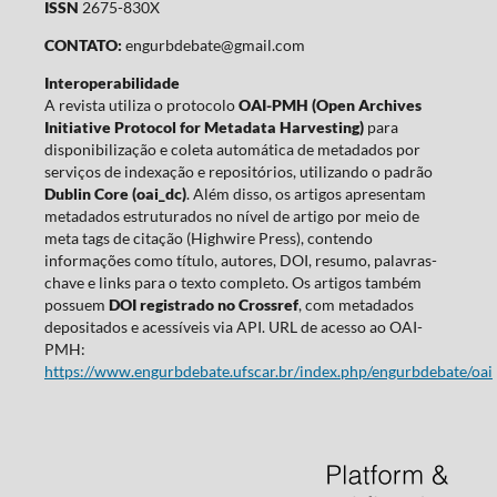
ISSN
2675-830X
CONTATO:
engurbdebate@gmail.com
Interoperabilidade
A revista utiliza o protocolo
OAI-PMH (Open Archives
Initiative Protocol for Metadata Harvesting)
para
disponibilização e coleta automática de metadados por
serviços de indexação e repositórios, utilizando o padrão
Dublin Core (oai_dc)
. Além disso, os artigos apresentam
metadados estruturados no nível de artigo por meio de
meta tags de citação (Highwire Press), contendo
informações como título, autores, DOI, resumo, palavras-
chave e links para o texto completo. Os artigos também
possuem
DOI registrado no Crossref
, com metadados
depositados e acessíveis via API. URL de acesso ao OAI-
PMH:
https://www.engurbdebate.ufscar.br/index.php/engurbdebate/oai