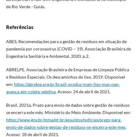
de Rio Verde - Goiás.
Referências
ABES. Recomendações para a gestão de resíduos em situação de
pandemia por coronavírus (COVID – 19). Associação Brasileira de
Engenharia Sanitária e Ambiental, 2020, p.2.
ABRELPE. Associação Brasileira de Empresas de Limpeza Pública
e Resíduos Especiais. Os descaminhos do lixo. 2019. Disponível
em:
https://abrelpe.org.br/brasil-produz-mais-lixo-mas-nao-
avanca-em-coleta-seletiva
. Acesso: 24 de abril de 2021.
Brasil, 2021a. Prazo para envio de dados sobre gestão de resíduos
se encerra este mês. Ministério do Meio Ambiente. Disponível em:
https://www.gov.br/mma/pt-br/assuntos/noticias/prazo-para-
envio-de-dados-sobre-gestao-de-residuos-se-encerra-este-mes
.
Acesso: 18 de abril de 2021.