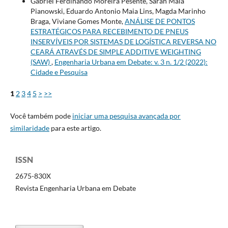
Gabriel Ferdinando Moreira Pesente, Sarah Maia
Pianowski, Eduardo Antonio Maia Lins, Magda Marinho
Braga, Viviane Gomes Monte,
ANÁLISE DE PONTOS
ESTRATÉGICOS PARA RECEBIMENTO DE PNEUS
INSERVÍVEIS POR SISTEMAS DE LOGÍSTICA REVERSA NO
CEARÁ ATRAVÉS DE SIMPLE ADDITIVE WEIGHTING
(SAW)
,
Engenharia Urbana em Debate: v. 3 n. 1/2 (2022):
Cidade e Pesquisa
1
2
3
4
5
>
>>
Você também pode
iniciar uma pesquisa avançada por
similaridade
para este artigo.
ISSN
2675-830X
Revista Engenharia Urbana em Debate