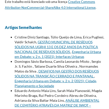
Este trabalho está licenciado sob uma licença
Creative Commons
Attribution-NonCommercial-ShareAlike 4.0 International License
.
Artigos Semelhantes
Cristine Diniz Santiago, Túlio Queijo de Lima, Erica Pugliesi,
Valdir Schalch,
GESTÃO MUNICIPAL DE RESÍDUOS
SÓLIDOS NA UGRHI 13 E OS DEZ ANOS DA POLÍTICA
NACIONAL DE RESÍDUOS SÓLIDOS
,
Engenharia Urbana
em Debate: v. 2 n. 1 (2021): Interfaces Urbanas
Domingos Sávio Barbosa, Camila Leonardo Mioto , Sergio
Jr. S. Fachin , Tatiane Duarte Silva Oliveira , Normamdes
Matos da Silva ,
DESAFIOS NA GESTÃO DOS RESÍDUOS
SÓLIDOS NA TRANSIÇÃO CERRADO E PANTANAL
,
Engenharia Urbana em Debate: v. 2 n. 2 (2021): Cidade,
Planejamento e Sociedade
Eduardo Antonio Maia Lins, Sarah Maia Pianowski, Magda
Marinho Braga, Rui Pedro Cordeiro Abreu de Oliveira,
Adriana da Silva Baltar Maia Lins,
ANÁLISE AMBIENTAL
DE CEMITÉRIO ATRAVÉS DA MATRIZ DE SWOT –