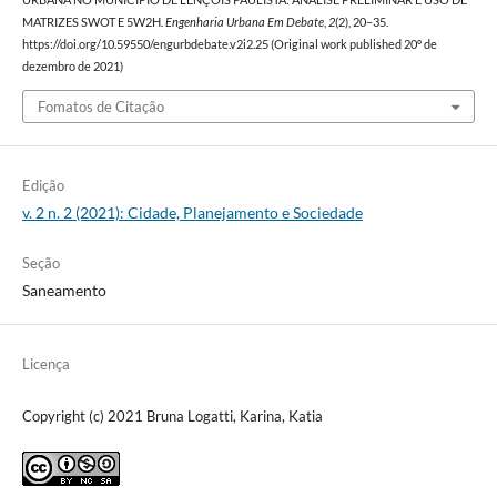
URBANA NO MUNICÍPIO DE LENÇÓIS PAULISTA: ANÁLISE PRELIMINAR E USO DE
MATRIZES SWOT E 5W2H.
Engenharia Urbana Em Debate
,
2
(2), 20–35.
https://doi.org/10.59550/engurbdebate.v2i2.25 (Original work published 20º de
dezembro de 2021)
Fomatos de Citação
Edição
v. 2 n. 2 (2021): Cidade, Planejamento e Sociedade
Seção
Saneamento
Licença
Copyright (c) 2021 Bruna Logatti, Karina, Katia