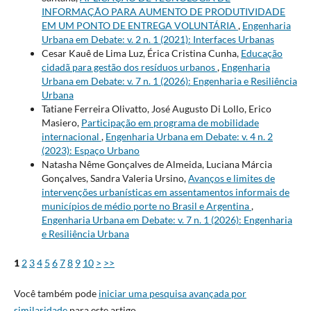
INFORMAÇÃO PARA AUMENTO DE PRODUTIVIDADE
EM UM PONTO DE ENTREGA VOLUNTÁRIA
,
Engenharia
Urbana em Debate: v. 2 n. 1 (2021): Interfaces Urbanas
Cesar Kauê de Lima Luz, Érica Cristina Cunha,
Educação
cidadã para gestão dos resíduos urbanos
,
Engenharia
Urbana em Debate: v. 7 n. 1 (2026): Engenharia e Resiliência
Urbana
Tatiane Ferreira Olivatto, José Augusto Di Lollo, Erico
Masiero,
Participação em programa de mobilidade
internacional
,
Engenharia Urbana em Debate: v. 4 n. 2
(2023): Espaço Urbano
Natasha Nême Gonçalves de Almeida, Luciana Márcia
Gonçalves, Sandra Valeria Ursino,
Avanços e limites de
intervenções urbanísticas em assentamentos informais de
municípios de médio porte no Brasil e Argentina
,
Engenharia Urbana em Debate: v. 7 n. 1 (2026): Engenharia
e Resiliência Urbana
1
2
3
4
5
6
7
8
9
10
>
>>
Você também pode
iniciar uma pesquisa avançada por
similaridade
para este artigo.