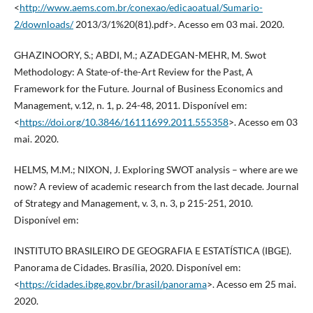
<
http://www.aems.com.br/conexao/edicaoatual/Sumario-
2/downloads/
2013/3/1%20(81).pdf>. Acesso em 03 mai. 2020.
GHAZINOORY, S.; ABDI, M.; AZADEGAN-MEHR, M. Swot
Methodology: A State-of-the-Art Review for the Past, A
Framework for the Future. Journal of Business Economics and
Management, v.12, n. 1, p. 24-48, 2011. Disponível em:
<
https://doi.org/10.3846/16111699.2011.555358
>. Acesso em 03
mai. 2020.
HELMS, M.M.; NIXON, J. Exploring SWOT analysis – where are we
now? A review of academic research from the last decade. Journal
of Strategy and Management, v. 3, n. 3, p 215-251, 2010.
Disponível em:
INSTITUTO BRASILEIRO DE GEOGRAFIA E ESTATÍSTICA (IBGE).
Panorama de Cidades. Brasília, 2020. Disponível em:
<
https://cidades.ibge.gov.br/brasil/panorama
>. Acesso em 25 mai.
2020.