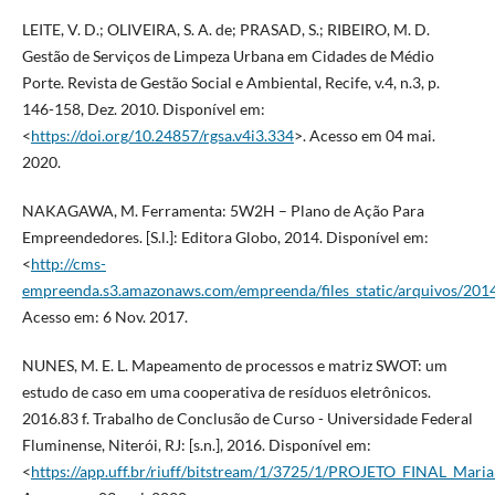
LEITE, V. D.; OLIVEIRA, S. A. de; PRASAD, S.; RIBEIRO, M. D.
Gestão de Serviços de Limpeza Urbana em Cidades de Médio
Porte. Revista de Gestão Social e Ambiental, Recife, v.4, n.3, p.
146-158, Dez. 2010. Disponível em:
<
https://doi.org/10.24857/rgsa.v4i3.334
>. Acesso em 04 mai.
2020.
NAKAGAWA, M. Ferramenta: 5W2H – Plano de Ação Para
Empreendedores. [S.l.]: Editora Globo, 2014. Disponível em:
<
http://cms-
empreenda.s3.amazonaws.com/empreenda/files_static/arquivos/20
Acesso em: 6 Nov. 2017.
NUNES, M. E. L. Mapeamento de processos e matriz SWOT: um
estudo de caso em uma cooperativa de resíduos eletrônicos.
2016.83 f. Trabalho de Conclusão de Curso - Universidade Federal
Fluminense, Niterói, RJ: [s.n.], 2016. Disponível em:
<
https://app.uff.br/riuff/bitstream/1/3725/1/PROJETO_FINAL_Ma