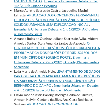
ESTUDO DE CASO
,
Engenharia Urbana em Debate: v. 3 n.
1/2 (2022): Cidade e Pesquisa
Marco Aurélio Soares de Castro, Jacqueline Mazini
Lafratta,
APLICAÇÃO DOS CONCEITOS E FERRAMENTAS
DE IOT À GESTÃO DA FRAÇÃO ORGÂNICA DE RESÍDUOS
SÓLIDOS URBANOS: UMA EXPLORAÇÃO INICIAL
,
Engenharia Urbana em Debate: v. 1 n. 1 (2020): A Cidade e
o Isolamento Social
Amanda Rojas de Queiroz, Juliane Soares de Avila , Aldecy
Almeida Santos, Stela Amanda Santos de Azevedo,
O
GERENCIAMENTO DE RESÍDUOS SÓLIDOS URBANOS E A
PROBLEMÁTICA DOS BOLSÕES DE RESÍDUOS SÓLIDOS
EM MUNICÍPIO DE PEQUENO PORTE
,
Engenharia
Urbana em Debate: v. 2 n. 2 (2021): Cidade, Planejamento e
Sociedade
Leda Maria de Almeida Nelo,
LEVANTAMENTO DE DADOS
PARA GESTÃO DE REAPROVEITAMENTO DOS RESÍDUOS
DA ARBORIZAÇÃO URBANA NO MUNICÍPIO DE SÃO
BERNARDO DO CAMPO
,
Engenharia Urbana em Debate:
v. 4 n. 1 (2023): Espaço Urbano em Movimento
Flávio José de Assis Barony, Rodrigo Gaiba de Oliveira,
Alysson Kelvim Caetano da Silva, Ana Clara Rodrigues
Santana,
APLICAÇÃO DE TECNOLOGIA DE