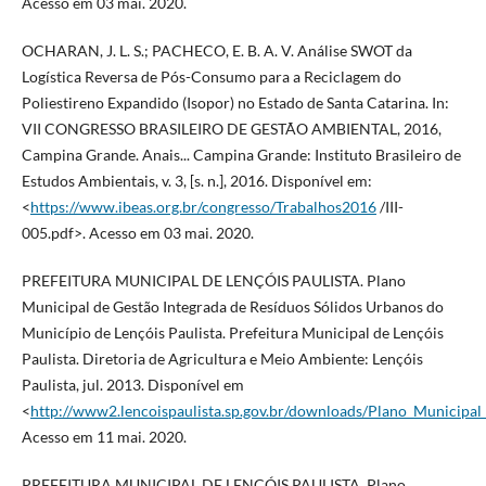
Acesso em 03 mai. 2020.
OCHARAN, J. L. S.; PACHECO, E. B. A. V. Análise SWOT da
Logística Reversa de Pós-Consumo para a Reciclagem do
Poliestireno Expandido (Isopor) no Estado de Santa Catarina. In:
VII CONGRESSO BRASILEIRO DE GESTÃO AMBIENTAL, 2016,
Campina Grande. Anais... Campina Grande: Instituto Brasileiro de
Estudos Ambientais, v. 3, [s. n.], 2016. Disponível em:
<
https://www.ibeas.org.br/congresso/Trabalhos2016
/III-
005.pdf>. Acesso em 03 mai. 2020.
PREFEITURA MUNICIPAL DE LENÇÓIS PAULISTA. Plano
Municipal de Gestão Integrada de Resíduos Sólidos Urbanos do
Município de Lençóis Paulista. Prefeitura Municipal de Lençóis
Paulista. Diretoria de Agricultura e Meio Ambiente: Lençóis
Paulista, jul. 2013. Disponível em
<
http://www2.lencoispaulista.sp.gov.br/downloads/Plano_Municipa
Acesso em 11 mai. 2020.
PREFEITURA MUNICIPAL DE LENÇÓIS PAULISTA. Plano