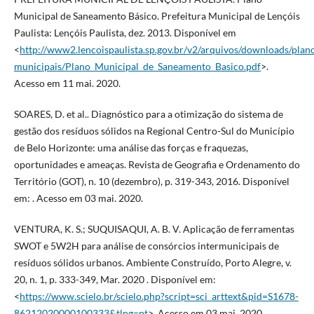
Municipal de Saneamento Básico. Prefeitura Municipal de Lençóis
Paulista: Lençóis Paulista, dez. 2013. Disponível em
<
http://www2.lencoispaulista.sp.gov.br/v2/arquivos/downloads/plan
municipais/Plano_Municipal_de_Saneamento_Basico.pdf
>.
Acesso em 11 mai. 2020.
SOARES, D. et al.. Diagnóstico para a otimização do sistema de
gestão dos resíduos sólidos na Regional Centro-Sul do Município
de Belo Horizonte: uma análise das forças e fraquezas,
oportunidades e ameaças. Revista de Geografia e Ordenamento do
Território (GOT), n. 10 (dezembro), p. 319-343, 2016. Disponível
em: . Acesso em 03 mai. 2020.
VENTURA, K. S.; SUQUISAQUI, A. B. V. Aplicação de ferramentas
SWOT e 5W2H para análise de consórcios intermunicipais de
resíduos sólidos urbanos. Ambiente Construído, Porto Alegre, v.
20, n. 1, p. 333-349, Mar. 2020 . Disponível em:
<
https://www.scielo.br/scielo.php?script=sci_arttext&pid=S1678-
86212020000100333&tlng=pt
>. Acesso em 03 mai. 2020.