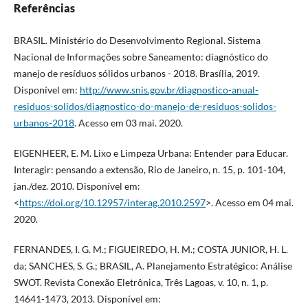
Referências
BRASIL. Ministério do Desenvolvimento Regional. Sistema
Nacional de Informações sobre Saneamento: diagnóstico do
manejo de resíduos sólidos urbanos - 2018. Brasília, 2019.
Disponível em:
http://www.snis.gov.br/diagnostico-anual-
residuos-solidos/diagnostico-do-manejo-de-residuos-solidos-
urbanos-2018
. Acesso em 03 mai. 2020.
EIGENHEER, E. M. Lixo e Limpeza Urbana: Entender para Educar.
Interagir: pensando a extensão, Rio de Janeiro, n. 15, p. 101-104,
jan./dez. 2010. Disponível em:
<
https://doi.org/10.12957/interag.2010.2597
>. Acesso em 04 mai.
2020.
FERNANDES, I. G. M.; FIGUEIREDO, H. M.; COSTA JUNIOR, H. L.
da; SANCHES, S. G.; BRASIL, A. Planejamento Estratégico: Análise
SWOT. Revista Conexão Eletrônica, Três Lagoas, v. 10, n. 1, p.
14641-1473, 2013. Disponível em: