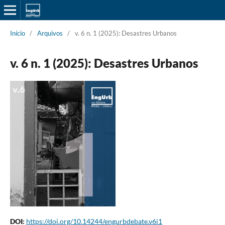
Início
/
Arquivos
/
v. 6 n. 1 (2025): Desastres Urbanos
v. 6 n. 1 (2025): Desastres Urbanos
DOI:
https://doi.org/10.14244/engurbdebate.v6i1